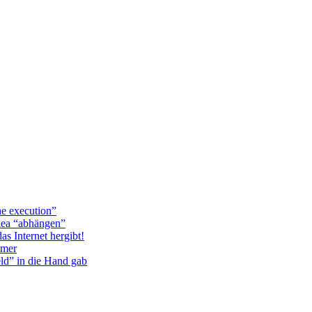
he execution”
kea “abhängen”
as Internet hergibt!
hmer
ld” in die Hand gab