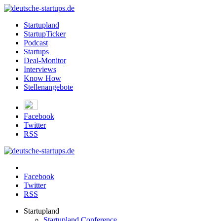
Startupland
StartupTicker
Podcast
Startups
Deal-Monitor
Interviews
Know How
Stellenangebote
Facebook
Twitter
RSS
Facebook
Twitter
RSS
Startupland
Startupland Conference