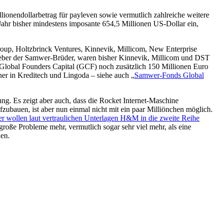
lionendollarbetrag für payleven sowie vermutlich zahlreiche weitere
 Jahr bisher mindestens imposante 654,5 Millionen US-Dollar ein,
Group, Holtzbrinck Ventures, Kinnevik, Millicom, New Enterprise
geber der Samwer-Brüder, waren bisher Kinnevik, Millicom und DST
Global Founders Capital (GCF) noch zusätzlich 150 Millionen Euro
sher in Kreditech und Lingoda – siehe auch „
Samwer-Fonds Global
ng. Es zeigt aber auch, dass die Rocket Internet-Maschine
zubauen, ist aber nun einmal nicht mit ein paar Milliönchen möglich.
 wollen laut vertraulichen Unterlagen H&M in die zweite Reihe
große Probleme mehr, vermutlich sogar sehr viel mehr, als eine
hen.