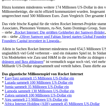
Hinzu kommen mindestens weitere 174 Millionen US-Dollar in den vier
Millionenbeträge, die nicht offiziell kommuniziert wurden. Insgesamt
umgerechnet rund 500 Millionen Euro. Zum Vergleich: Der gesamte H
Das viele frische Kapital für die vielen Rocket Internet-Projekte st
Associates, Phenomen Ventures, ru-Net, Santo Domingo Group, Suns
– siehe „
Rocket Internet: Die größten Geldgeber der Samwer-Brüder
ein – siehe „
Oliver Samwer und Fabian Siegel starten Global Founders
Founders Capital investiert in Lingoda
„.
Allein in Sachen Rocket Internet mindestens rund 654,5 Millionen US-
unglaublich viel Geld verbrennt – und ein riskantes Spiel ist. In Sü
Um Modeketten wie Zara und H&M in die zweite Reihe zu drängen od
drängen und Ikea abhängen
“ ist vermutlich sogar noch viel, viel me
Milliarde US-Dollar eingesammelt und verteilt haben. Dann dürfte auc
Das gigantische Millionenspiel von Rocket Internet
*
EasyTaxi sammelt 15 Millionen US-Dollar ein
*
Lazada sammelt 100 Millionen US-Dollar ein
*
Jumia sammelt 35 Millionen US-Dollar ein
*
Lamoda sammelt 130 Millionen US-Dollar ein
*
Zalora sammelt 100 Millionen US-Dollar ein
*
Airu sammelt 2,5 Millionen US-Dollar ein
*
Africa Internet Holding (AIH) sammelt 45 Millionen US-Dollar