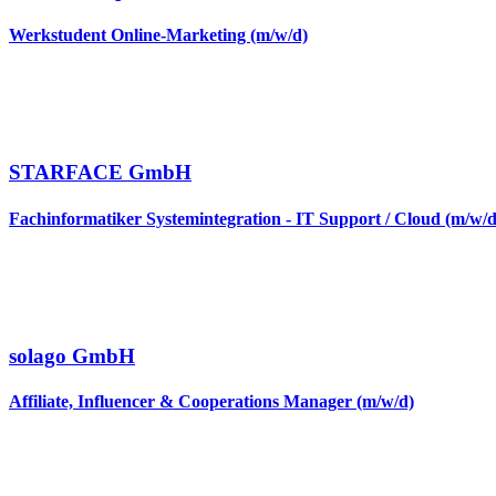
Werkstudent Online-Marketing (m/w/d)
STARFACE GmbH
Fachinformatiker Systemintegration - IT Support / Cloud (m/w/d
solago GmbH
Affiliate, Influencer & Cooperations Manager (m/w/d)