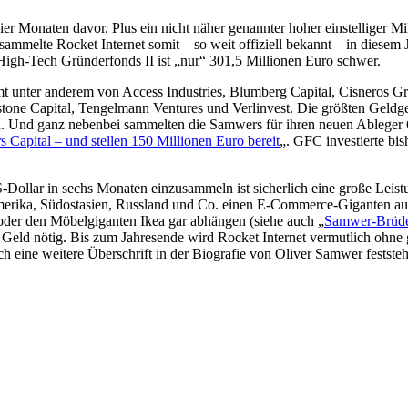
 Monaten davor. Plus ein nicht näher genannter hoher einstelliger Mil
 sammelte Rocket Internet somit – so weit offiziell bekannt – in diesem
igh-Tech Gründerfonds II ist „nur“ 301,5 Millionen Euro schwer.
ammt unter anderem von Access Industries, Blumberg Capital, Cisneros 
tone Capital, Tengelmann Ventures und Verlinvest. Die größten Geld
„. Und ganz nebenbei sammelten die Samwers für ihren neuen Ableger 
 Capital – und stellen 150 Millionen Euro bereit
„. GFC investierte bi
Dollar in sechs Monaten einzusammeln ist sicherlich eine große Leistu
damerika, Südostasien, Russland und Co. einen E-Commerce-Giganten auf
er den Möbelgiganten Ikea gar abhängen (siehe auch „
Samwer-Brüder
hr Geld nötig. Bis zum Jahresende wird Rocket Internet vermutlich ohne 
h eine weitere Überschrift in der Biografie von Oliver Samwer festste