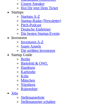
Unsere Speaker
Hol Dir jetzt Dein Ticket
Startups
Startups A-Z
Startup-Radar (Newsletter)
Pitch-Podcast
Deutsche Einhörner
Die besten Startup-Events
Investoren
Investoren A-Z
Super Angels
Die größten Investoren
Startup Guide
Berlin
Bielefeld & OWL
Hamburg
Karlsruhe
Köln
München
Nürnberg
Ruhrgebiet
Jobs
Stellenangebote
Stellenanzeige schalten