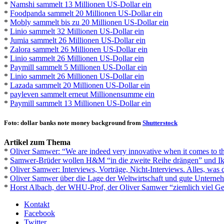
*
Namshi sammelt 13 Millionen US-Dollar ein
*
Foodpanda sammelt 20 Millionen US-Dollar ein
*
Mobly sammelt bis zu 20 Millionen US-Dollar ein
*
Linio sammelt 32 Millionen US-Dollar ein
*
Jumia sammelt 26 Millionen US-Dollar ein
*
Zalora sammelt 26 Millionen US-Dollar ein
*
Linio sammelt 26 Millionen US-Dollar ein
*
Paymill sammelt 5 Millionen US-Dollar ein
*
Linio sammelt 26 Millionen US-Dollar ein
*
Lazada sammelt 20 Millionen US-Dollar ein
*
payleven sammelt erneut Millionensumme ein
*
Paymill sammelt 13 Millionen US-Dollar ein
Foto: dollar banks note money background from
Shutterstock
Artikel zum Thema
*
Oliver Samwer: “We are indeed very innovative when it comes to t
*
Samwer-Brüder wollen H&M “in die zweite Reihe drängen” und I
*
Oliver Samwer: Interviews, Vorträge, Nicht-Interviews. Alles, was d
*
Oliver Samwer über die Lage der Weltwirtschaft und gute Unterne
*
Horst Albach, der WHU-Prof, der Oliver Samwer “ziemlich viel Ge
Kontakt
Facebook
Twitter