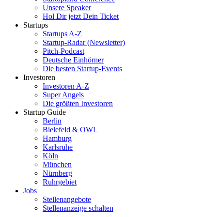
Unsere Speaker
Hol Dir jetzt Dein Ticket
Startups
Startups A-Z
Startup-Radar (Newsletter)
Pitch-Podcast
Deutsche Einhörner
Die besten Startup-Events
Investoren
Investoren A-Z
Super Angels
Die größten Investoren
Startup Guide
Berlin
Bielefeld & OWL
Hamburg
Karlsruhe
Köln
München
Nürnberg
Ruhrgebiet
Jobs
Stellenangebote
Stellenanzeige schalten