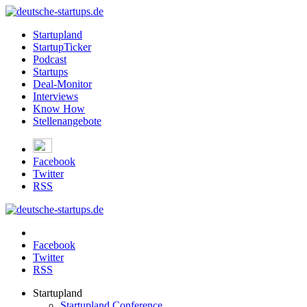
Startupland
StartupTicker
Podcast
Startups
Deal-Monitor
Interviews
Know How
Stellenangebote
Facebook
Twitter
RSS
Facebook
Twitter
RSS
Startupland
Startupland Conference