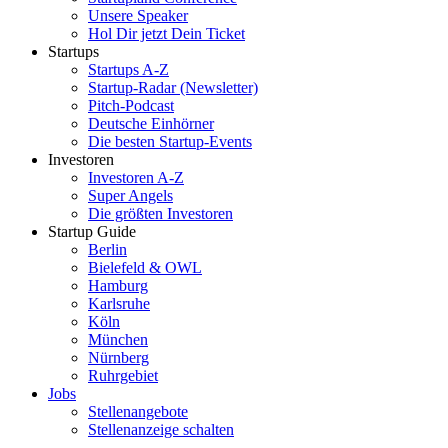
Unsere Speaker
Hol Dir jetzt Dein Ticket
Startups
Startups A-Z
Startup-Radar (Newsletter)
Pitch-Podcast
Deutsche Einhörner
Die besten Startup-Events
Investoren
Investoren A-Z
Super Angels
Die größten Investoren
Startup Guide
Berlin
Bielefeld & OWL
Hamburg
Karlsruhe
Köln
München
Nürnberg
Ruhrgebiet
Jobs
Stellenangebote
Stellenanzeige schalten