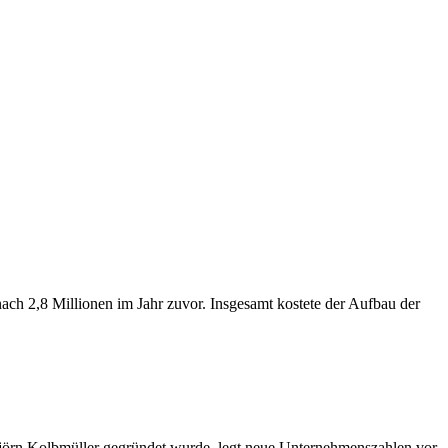
ach 2,8 Millionen im Jahr zuvor. Insgesamt kostete der Aufbau der
örn Kolbmüller gegründet wurde, legt neue Unternehmenszahlen vor