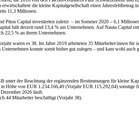
rwirtschaftete die kleine Kapitalgesellschaft einen Jahresfehlbetrag 
its 11,3 Millionen.
nd Piton Capital investierten zuletzt – im Sommer 2020 – 6,1 Millionen
apital hält derzeit rund 13,4 % am Unternehmen. Auf Nauta Capital ent
och 22,5 % an ihrem Unternehmen.
orjahr waren es 38. Im Jahre 2019 arbeiteten 35 Mitarbeiter:innen für 
 Unternehmen konnte somit bisher gut zulegen – und kam wohl auch gut
B unter der Beachtung der ergänzenden Bestimmungen für kleine Kapita
 in Höhe von EUR 1.234.166,49 (Vorjahr EUR 115.292,04) sonstige fina
. Dezember 2026 läuft.
 44 Mitarbeiter beschäftigt (Vorjahr 38).