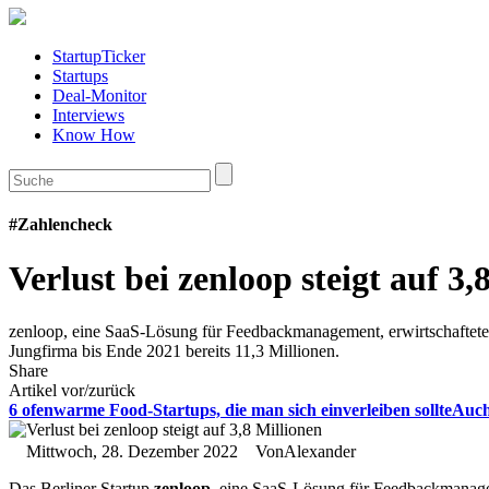
StartupTicker
Startups
Deal-Monitor
Interviews
Know How
#Zahlencheck
Verlust bei zenloop steigt auf 3
zenloop, eine SaaS-Lösung für Feedbackmanagement, erwirtschaftete z
Jungfirma bis Ende 2021 bereits 11,3 Millionen.
Share
Artikel vor/zurück
6 ofenwarme Food-Startups, die man sich einverleiben sollte
Auch
Mittwoch, 28. Dezember 2022
Von
Alexander
Das Berliner Startup
zenloop
, eine SaaS-Lösung für Feedbackmanage