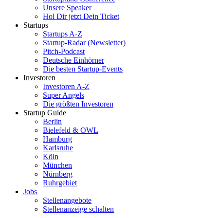
Unsere Speaker
Hol Dir jetzt Dein Ticket
Startups
Startups A-Z
Startup-Radar (Newsletter)
Pitch-Podcast
Deutsche Einhörner
Die besten Startup-Events
Investoren
Investoren A-Z
Super Angels
Die größten Investoren
Startup Guide
Berlin
Bielefeld & OWL
Hamburg
Karlsruhe
Köln
München
Nürnberg
Ruhrgebiet
Jobs
Stellenangebote
Stellenanzeige schalten