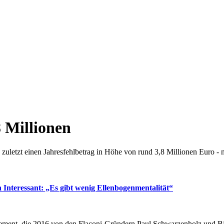
,8 Millionen
uletzt einen Jahresfehlbetrag in Höhe von rund 3,8 Millionen Euro - n
 Interessant:
„Es gibt wenig Ellenbogenmentalität“
ment, die 2016 von den Flaconi-Gründern Paul Schwarzenholz und Bj