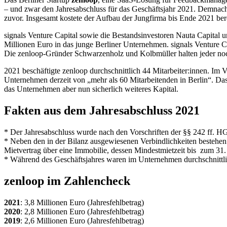
– und zwar den Jahresabschluss für das Geschäftsjahr 2021. Demnach e
zuvor. Insgesamt kostete der Aufbau der Jungfirma bis Ende 2021 bere
signals Venture Capital sowie die Bestandsinvestoren Nauta Capital u
Millionen Euro in das junge Berliner Unternehmen. signals Venture C
Die zenloop-Gründer Schwarzenholz und Kolbmüller halten jeder n
2021 beschäftigte zenloop durchschnittlich 44 Mitarbeiter:innen. Im V
Unternehmen derzeit von „mehr als 60 Mitarbeitenden in Berlin“. Das
das Unternehmen aber nun sicherlich weiteres Kapital.
Fakten aus dem Jahresabschluss 2021
* Der Jahresabschluss wurde nach den Vorschriften der §§ 242 ff. HG
* Neben den in der Bilanz ausgewiesenen Verbindlichkeiten bestehen
Mietvertrag über eine Immobilie, dessen Mindestmietzeit bis zum 31
* Während des Geschäftsjahres waren im Unternehmen durchschnittlich
zenloop im Zahlencheck
2021
: 3,8 Millionen Euro (Jahresfehlbetrag)
2020
: 2,8 Millionen Euro (Jahresfehlbetrag)
2019
: 2,6 Millionen Euro (Jahresfehlbetrag)