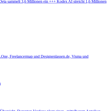
a sammelt 3,6 Millionen ein +++ Kodex AI streicht 1,6 Millionen
uild.One, Freelancermap und Designenlassen.de, Visma und
n