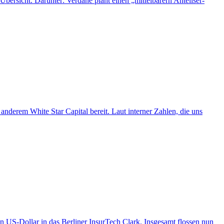
icht. Darunter: Verdane plant einen „mit­tel­ba­rern An­teil­s­er­
nderem White Star Capital bereit. Laut interner Zahlen, die uns
n US-Dollar in das Berliner InsurTech Clark. Insgesamt flossen nun