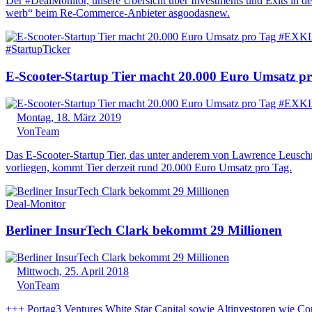
Der #DealMonitor, unsere Übersicht über Investments und Exits in der D
werb“ beim Re-Commerce-Anbieter asgoodasnew.
#StartupTicker
E-Scooter-Startup Tier macht 20.000 Euro Umsatz
Montag, 18. März 2019
Von
Team
Das E-Scooter-Startup Tier, das unter anderem von Lawrence Leuschner
vorliegen, kommt Tier derzeit rund 20.000 Euro Umsatz pro Tag.
Deal-Monitor
Berliner InsurTech Clark bekommt 29 Millionen
Mittwoch, 25. April 2018
Von
Team
+++ Portag3 Ventures White Star Capital sowie Altinvestoren wie Cop