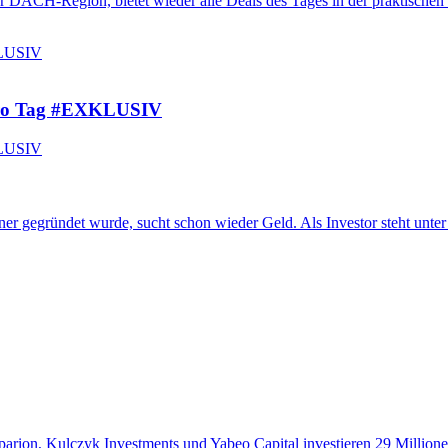
ACH-Region, bietet wieder alle Deals des Tages in der praktischen Übers
 pro Tag #EXKLUSIV
 gegründet wurde, sucht schon wieder Geld. Als Investor steht unter a
arion, Kulczyk Investments und Yabeo Capital investieren 29 Millione