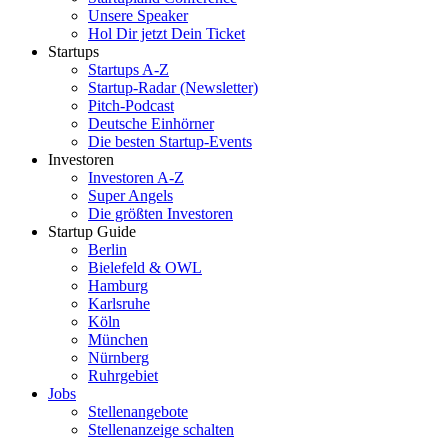
Unsere Speaker
Hol Dir jetzt Dein Ticket
Startups
Startups A-Z
Startup-Radar (Newsletter)
Pitch-Podcast
Deutsche Einhörner
Die besten Startup-Events
Investoren
Investoren A-Z
Super Angels
Die größten Investoren
Startup Guide
Berlin
Bielefeld & OWL
Hamburg
Karlsruhe
Köln
München
Nürnberg
Ruhrgebiet
Jobs
Stellenangebote
Stellenanzeige schalten