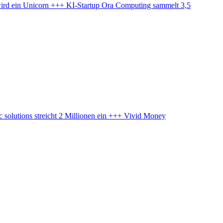
ird ein Unicorn +++ KI-Startup Ora Computing sammelt 3,5
solutions streicht 2 Millionen ein +++ Vivid Money