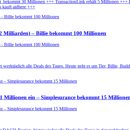
ekommt 30 Millionen +++ TransactionLink erhält 5 Millionen +++ Det
 kauft aidhere +++
2 Milliarden) – Billie bekommt 100 Millionen
et werktäglich alle Deals des Tages. Heute geht es um Tier, Billie, B
1 Millionen ein – Simplesurance bekommt 15 Millione