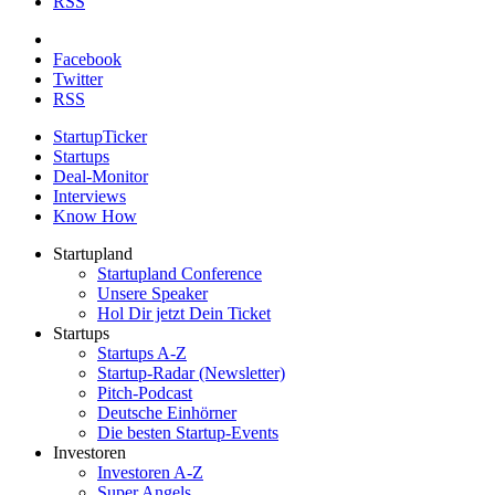
RSS
Facebook
Twitter
RSS
StartupTicker
Startups
Deal-Monitor
Interviews
Know How
Startupland
Startupland Conference
Unsere Speaker
Hol Dir jetzt Dein Ticket
Startups
Startups A-Z
Startup-Radar (Newsletter)
Pitch-Podcast
Deutsche Einhörner
Die besten Startup-Events
Investoren
Investoren A-Z
Super Angels