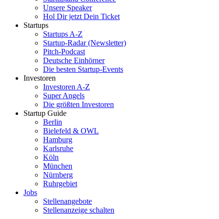
Unsere Speaker
Hol Dir jetzt Dein Ticket
Startups
Startups A-Z
Startup-Radar (Newsletter)
Pitch-Podcast
Deutsche Einhörner
Die besten Startup-Events
Investoren
Investoren A-Z
Super Angels
Die größten Investoren
Startup Guide
Berlin
Bielefeld & OWL
Hamburg
Karlsruhe
Köln
München
Nürnberg
Ruhrgebiet
Jobs
Stellenangebote
Stellenanzeige schalten