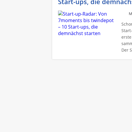
Start-ups, die demnäch
M
Schon
Start
erste
samme
Der S