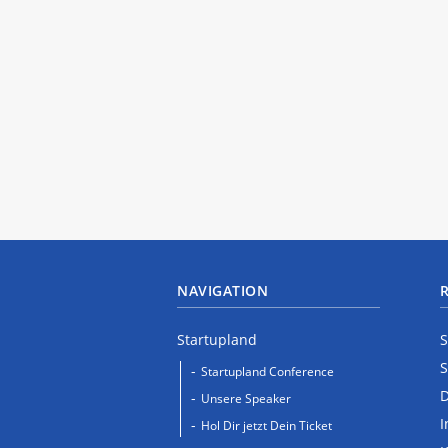
NAVIGATION
Startupland
S
S
Startupland Conference
D
Unsere Speaker
I
Hol Dir jetzt Dein Ticket