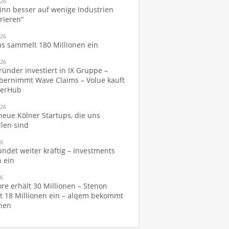
026
inn besser auf wenige Industrien
rieren“
026
s sammelt 180 Millionen ein
026
ünder investiert in IX Gruppe –
bernimmt Wave Claims – Volue kauft
werHub
026
neue Kölner Startups, die uns
llen sind
26
ündet weiter kräftig – Investments
 ein
26
re erhält 30 Millionen – Stenon
 18 Millionen ein – alqem bekommt
onen