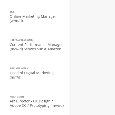
1&1
Online Marketing Manager
(w/m/d)
HÄFFT-VERLAG GMBH
Content Performance Manager
(m/w/d) Schwerpunkt Amazon
PINCAMP GMBH
Head of Digital Marketing
(m/f/d)
MEAP GMBH
Art Director - UX Design /
Adobe CC / Prototyping (m/w/d)