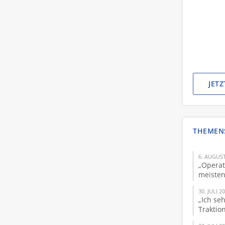
JET
THEMEN
6. AUGUST
„Operat
meisten
30. JULI 2
„Ich se
Traktio