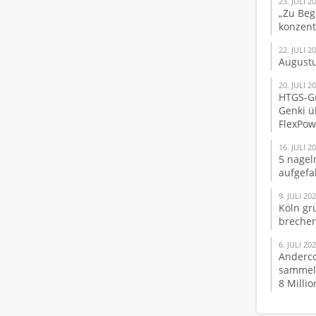
23. JULI 2
„Zu Beg
konzent
22. JULI 2
Augustu
20. JULI 2
HTGS-Gr
Genki ü
FlexPo
16. JULI 2
5 nagel
aufgefa
9. JULI 20
Köln gr
brechen
6. JULI 20
Anderco
sammelt
8 Milli