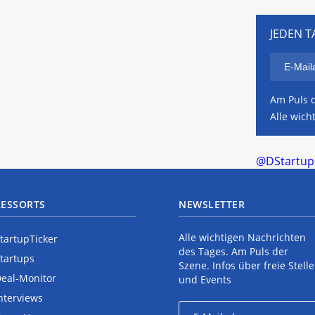
JEDEN T
Am Puls d
Alle wich
@DStartups
RESSORTS
NEWSLETTER
Alle wichtigen Nachrichten
tartupTicker
des Tages. Am Puls der
tartups
Szene. Infos über freie Stell
eal-Monitor
und Events
nterviews