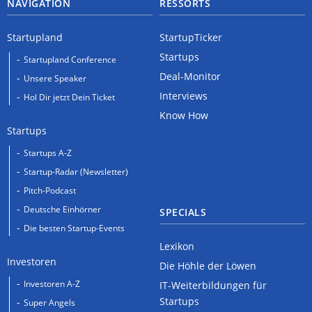
NAVIGATION
RESSORTS
Startupland
StartupTicker
Startups
Startupland Conference
Deal-Monitor
Unsere Speaker
Interviews
Hol Dir jetzt Dein Ticket
Know How
Startups
Startups A-Z
Startup-Radar (Newsletter)
Pitch-Podcast
Deutsche Einhörner
SPECIALS
Die besten Startup-Events
Lexikon
Investoren
Die Höhle der Löwen
Investoren A-Z
IT-Weiterbildungen für
Startups
Super Angels