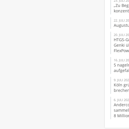
23. JULI 2
„Zu Beg
konzent
22. JULI 2
Augustu
20. JULI 2
HTGS-Gr
Genki ü
FlexPo
16. JULI 2
5 nagel
aufgefa
9. JULI 20
Köln gr
brechen
6. JULI 20
Anderco
sammelt
8 Milli