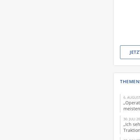
JET
THEMEN
6. AUGUST
„Operat
meisten
30. JULI 2
„Ich se
Traktio