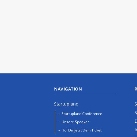
NAVIGATION
Startupland
S
S
Startupland Conference
D
Unsere Speaker
I
Hol Dir jetzt Dein Ticket