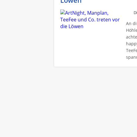
Löwen
D
An di
Höhle
achte
happ
TeeFe
span