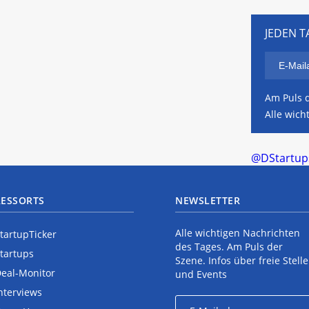
JEDEN T
Am Puls d
Alle wich
@DStartups
RESSORTS
NEWSLETTER
Alle wichtigen Nachrichten
tartupTicker
des Tages. Am Puls der
tartups
Szene. Infos über freie Stell
eal-Monitor
und Events
nterviews