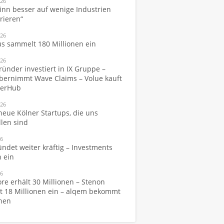
026
inn besser auf wenige Industrien
rieren“
026
s sammelt 180 Millionen ein
026
ünder investiert in IX Gruppe –
bernimmt Wave Claims – Volue kauft
werHub
026
neue Kölner Startups, die uns
llen sind
26
ündet weiter kräftig – Investments
 ein
26
re erhält 30 Millionen – Stenon
 18 Millionen ein – alqem bekommt
onen