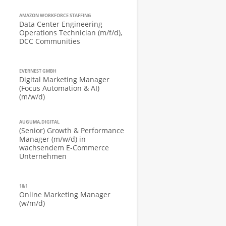
AMAZON WORKFORCE STAFFING
Data Center Engineering
Operations Technician (m/f/d),
DCC Communities
EVERNEST GMBH
Digital Marketing Manager
(Focus Automation & AI)
(m/w/d)
AUGUMA.DIGITAL
(Senior) Growth & Performance
Manager (m/w/d) in
wachsendem E-Commerce
Unternehmen
1&1
Online Marketing Manager
(w/m/d)