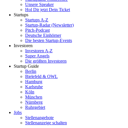
Unsere Speaker
Hol Dir jetzt Dein Ticket
Startups
Startups A-Z
Startup-Radar (Newsletter)
Pitch-Podcast
Deutsche Einhörner
Die besten Startup-Events
Investoren
Investoren A-Z
Super Angels
Die größten Investoren
Startup Guide
Berlin
Bielefeld & OWL
Hamburg
Karlsruhe
Köln
München
Nürnberg
Ruhrgebiet
Jobs
Stellenangebote
Stellenanzeige schalten