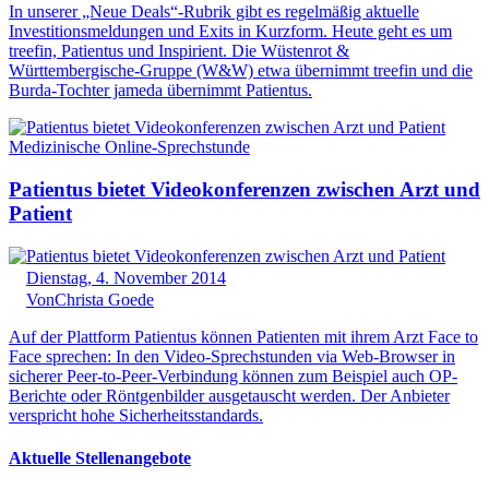
In unserer „Neue Deals“-Rubrik gibt es regelmäßig aktuelle
Investitionsmeldungen und Exits in Kurzform. Heute geht es um
treefin, Patientus und Inspirient. Die Wüstenrot &
Württembergische-Gruppe (W&W) etwa übernimmt treefin und die
Burda-Tochter jameda übernimmt Patientus.
Medizinische Online-Sprechstunde
Patientus bietet Videokonferenzen zwischen Arzt und
Patient
Dienstag, 4. November 2014
Von
Christa Goede
Auf der Plattform Patientus können Patienten mit ihrem Arzt Face to
Face sprechen: In den Video-Sprechstunden via Web-Browser in
sicherer Peer-to-Peer-Verbindung können zum Beispiel auch OP-
Berichte oder Röntgenbilder ausgetauscht werden. Der Anbieter
verspricht hohe Sicherheitsstandards.
Aktuelle Stellenangebote