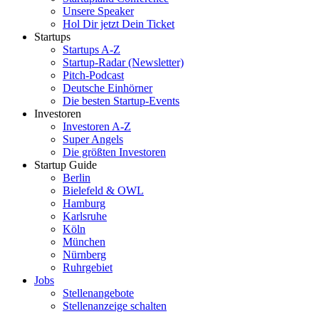
Unsere Speaker
Hol Dir jetzt Dein Ticket
Startups
Startups A-Z
Startup-Radar (Newsletter)
Pitch-Podcast
Deutsche Einhörner
Die besten Startup-Events
Investoren
Investoren A-Z
Super Angels
Die größten Investoren
Startup Guide
Berlin
Bielefeld & OWL
Hamburg
Karlsruhe
Köln
München
Nürnberg
Ruhrgebiet
Jobs
Stellenangebote
Stellenanzeige schalten