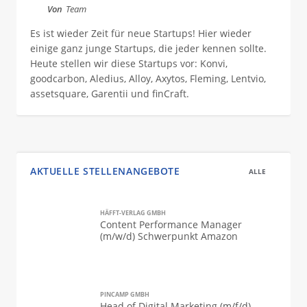
Von
Team
Es ist wieder Zeit für neue Startups! Hier wieder
einige ganz junge Startups, die jeder kennen sollte.
Heute stellen wir diese Startups vor: Konvi,
goodcarbon, Aledius, Alloy, Axytos, Fleming, Lentvio,
assetsquare, Garentii und finCraft.
AKTUELLE STELLENANGEBOTE
ALLE
HÄFFT-VERLAG GMBH
Content Performance Manager
(m/w/d) Schwerpunkt Amazon
PINCAMP GMBH
Head of Digital Marketing (m/f/d)