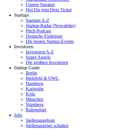
Unsere Speaker
Hol Dir jetzt Dein Ticket
Startups
Startups A-Z
Startup-Radar (Newsletter)
Pitch-Podcast
Deutsche Einhörner
Die besten Startup-Events
Investoren
Investoren A-Z
Super Angels
Die größten Investoren
Startup Guide
Berlin
Bielefeld & OWL
Hamburg
Karlsruhe
Köln
München
Nürnberg
Ruhrgebiet
Jobs
Stellenangebote
Stellenanzeige schalten