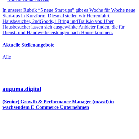
In unserer Rubrik “5 neue Start-ups” gibt es Woche für Woche neue
Start-ups in Kurzform. Diesmal stellen wir Herrenfahrt,
Hausbesucher, 2ndGoods, i-Bring undTrails.io vor. Über
Hausbesucher lassen sich ausgewählte Anbieter finden, die für
Dienst- und Handwerksleistungen nach Hause kommen.
Aktuelle Stellenangebote
Alle
auguma.digital
(Senior) Growth & Performance Manager (m/w/d) in
wachsendem E-Commerce Unternehmen