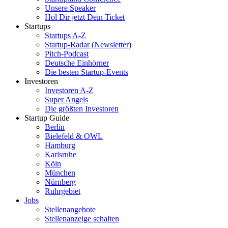
Unsere Speaker
Hol Dir jetzt Dein Ticket
Startups
Startups A-Z
Startup-Radar (Newsletter)
Pitch-Podcast
Deutsche Einhörner
Die besten Startup-Events
Investoren
Investoren A-Z
Super Angels
Die größten Investoren
Startup Guide
Berlin
Bielefeld & OWL
Hamburg
Karlsruhe
Köln
München
Nürnberg
Ruhrgebiet
Jobs
Stellenangebote
Stellenanzeige schalten