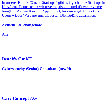
In unserer Rubrik “3 neue Start-ups” gibt es täglich neue Start-ups in
Kurzform. Heute stellen wir trive.me, tisoomi und tift vor. trive.me
bringt die Autowelt in den Apphimmel, tisoomi zeigt Adblocker-
Usern wieder Werbung und tift bastelt Dienstpläne zusammen.
Aktuelle Stellenangebote
Alle
Instaffo GmbH
Cybersecurity (Senior) Consultant (m/w/d)
Care Concept AG