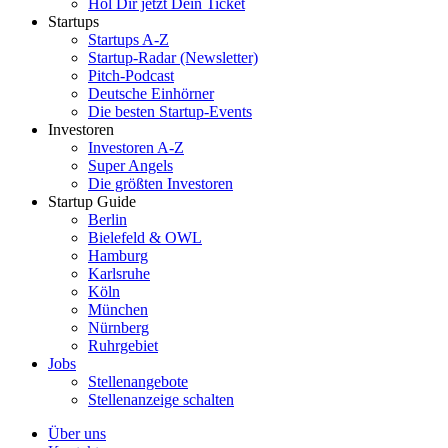
Hol Dir jetzt Dein Ticket
Startups
Startups A-Z
Startup-Radar (Newsletter)
Pitch-Podcast
Deutsche Einhörner
Die besten Startup-Events
Investoren
Investoren A-Z
Super Angels
Die größten Investoren
Startup Guide
Berlin
Bielefeld & OWL
Hamburg
Karlsruhe
Köln
München
Nürnberg
Ruhrgebiet
Jobs
Stellenangebote
Stellenanzeige schalten
Über uns