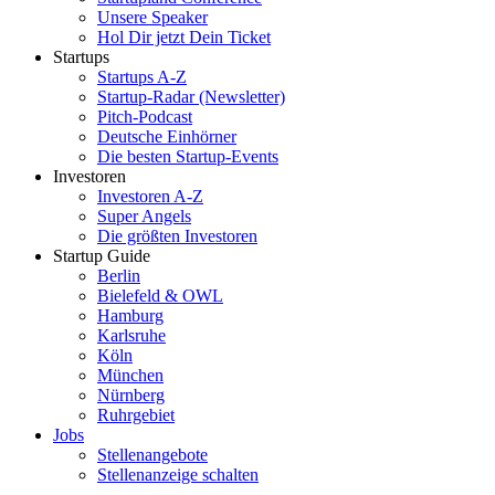
Unsere Speaker
Hol Dir jetzt Dein Ticket
Startups
Startups A-Z
Startup-Radar (Newsletter)
Pitch-Podcast
Deutsche Einhörner
Die besten Startup-Events
Investoren
Investoren A-Z
Super Angels
Die größten Investoren
Startup Guide
Berlin
Bielefeld & OWL
Hamburg
Karlsruhe
Köln
München
Nürnberg
Ruhrgebiet
Jobs
Stellenangebote
Stellenanzeige schalten