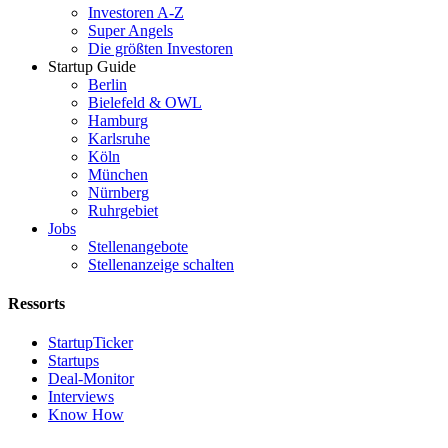
Investoren A-Z
Super Angels
Die größten Investoren
Startup Guide
Berlin
Bielefeld & OWL
Hamburg
Karlsruhe
Köln
München
Nürnberg
Ruhrgebiet
Jobs
Stellenangebote
Stellenanzeige schalten
Ressorts
StartupTicker
Startups
Deal-Monitor
Interviews
Know How