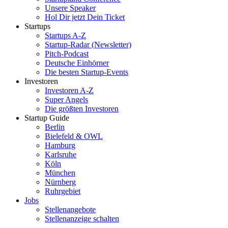
Unsere Speaker
Hol Dir jetzt Dein Ticket
Startups
Startups A-Z
Startup-Radar (Newsletter)
Pitch-Podcast
Deutsche Einhörner
Die besten Startup-Events
Investoren
Investoren A-Z
Super Angels
Die größten Investoren
Startup Guide
Berlin
Bielefeld & OWL
Hamburg
Karlsruhe
Köln
München
Nürnberg
Ruhrgebiet
Jobs
Stellenangebote
Stellenanzeige schalten