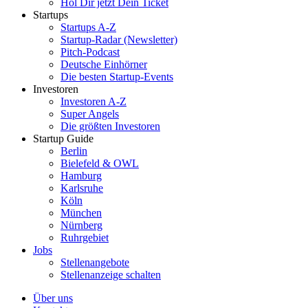
Hol Dir jetzt Dein Ticket
Startups
Startups A-Z
Startup-Radar (Newsletter)
Pitch-Podcast
Deutsche Einhörner
Die besten Startup-Events
Investoren
Investoren A-Z
Super Angels
Die größten Investoren
Startup Guide
Berlin
Bielefeld & OWL
Hamburg
Karlsruhe
Köln
München
Nürnberg
Ruhrgebiet
Jobs
Stellenangebote
Stellenanzeige schalten
Über uns