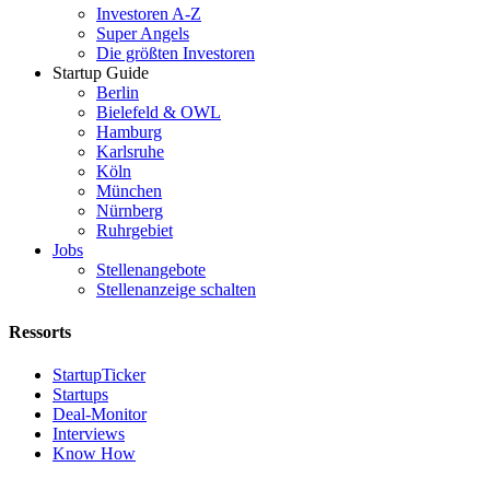
Investoren A-Z
Super Angels
Die größten Investoren
Startup Guide
Berlin
Bielefeld & OWL
Hamburg
Karlsruhe
Köln
München
Nürnberg
Ruhrgebiet
Jobs
Stellenangebote
Stellenanzeige schalten
Ressorts
StartupTicker
Startups
Deal-Monitor
Interviews
Know How