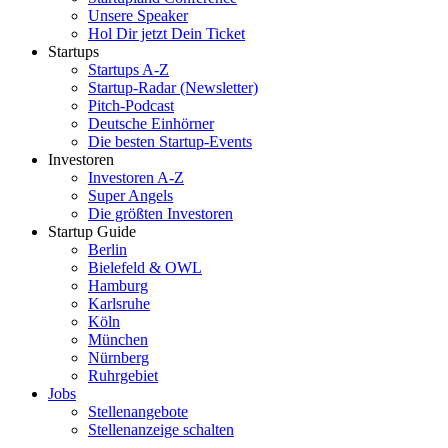
Unsere Speaker
Hol Dir jetzt Dein Ticket
Startups
Startups A-Z
Startup-Radar (Newsletter)
Pitch-Podcast
Deutsche Einhörner
Die besten Startup-Events
Investoren
Investoren A-Z
Super Angels
Die größten Investoren
Startup Guide
Berlin
Bielefeld & OWL
Hamburg
Karlsruhe
Köln
München
Nürnberg
Ruhrgebiet
Jobs
Stellenangebote
Stellenanzeige schalten