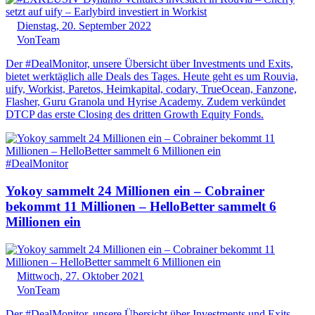
Dienstag, 20. September 2022
Von
Team
Der #DealMonitor, unsere Übersicht über Investments und Exits,
bietet werktäglich alle Deals des Tages. Heute geht es um Rouvia,
uify, Workist, Paretos, Heimkapital, codary, TrueOcean, Fanzone,
Flasher, Guru Granola und Hyrise Academy. Zudem verkündet
DTCP das erste Closing des dritten Growth Equity Fonds.
#DealMonitor
Yokoy sammelt 24 Millionen ein – Cobrainer
bekommt 11 Millionen – HelloBetter sammelt 6
Millionen ein
Mittwoch, 27. Oktober 2021
Von
Team
Der #DealMonitor, unsere Übersicht über Investments und Exits,