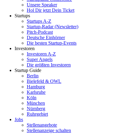
Unsere Speaker
Hol Dir jetzt Dein Ticket
Startups
Startups A-Z
Startup-Radar (Newsletter)
Pitch-Podcast
Deutsche Einhörner
Die besten Startup-Events
Investoren
Investoren A-Z
Super Angels
Die größten Investoren
Startup Guide
Berlin
Bielefeld & OWL
Hamburg
Karlsruhe
Köln
München
Nürnberg
Ruhrgebiet
Jobs
Stellenangebote
Stellenanzeige schalten