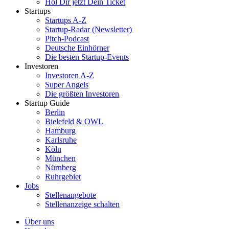
Hol Dir jetzt Dein Ticket
Startups
Startups A-Z
Startup-Radar (Newsletter)
Pitch-Podcast
Deutsche Einhörner
Die besten Startup-Events
Investoren
Investoren A-Z
Super Angels
Die größten Investoren
Startup Guide
Berlin
Bielefeld & OWL
Hamburg
Karlsruhe
Köln
München
Nürnberg
Ruhrgebiet
Jobs
Stellenangebote
Stellenanzeige schalten
Über uns