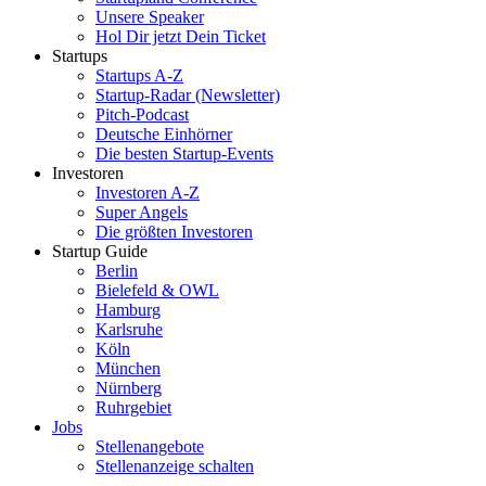
Unsere Speaker
Hol Dir jetzt Dein Ticket
Startups
Startups A-Z
Startup-Radar (Newsletter)
Pitch-Podcast
Deutsche Einhörner
Die besten Startup-Events
Investoren
Investoren A-Z
Super Angels
Die größten Investoren
Startup Guide
Berlin
Bielefeld & OWL
Hamburg
Karlsruhe
Köln
München
Nürnberg
Ruhrgebiet
Jobs
Stellenangebote
Stellenanzeige schalten