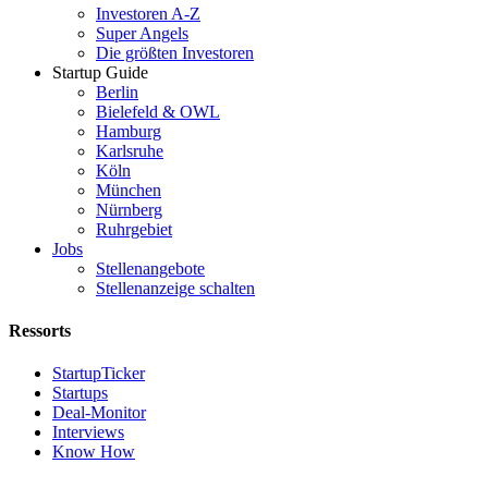
Investoren A-Z
Super Angels
Die größten Investoren
Startup Guide
Berlin
Bielefeld & OWL
Hamburg
Karlsruhe
Köln
München
Nürnberg
Ruhrgebiet
Jobs
Stellenangebote
Stellenanzeige schalten
Ressorts
StartupTicker
Startups
Deal-Monitor
Interviews
Know How