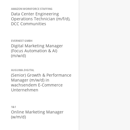
AMAZON WORKFORCE STAFFING
Data Center Engineering
Operations Technician (m/f/d),
DCC Communities
EVERNEST GMBH
Digital Marketing Manager
(Focus Automation & AI)
(m/w/d)
AUGUMA.DIGITAL
(Senior) Growth & Performance
Manager (m/w/d) in
wachsendem E-Commerce
Unternehmen
1&1
Online Marketing Manager
(w/m/d)