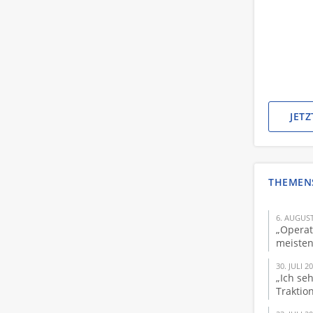
JET
THEMEN
6. AUGUST
„Operat
meisten
30. JULI 2
„Ich se
Traktio