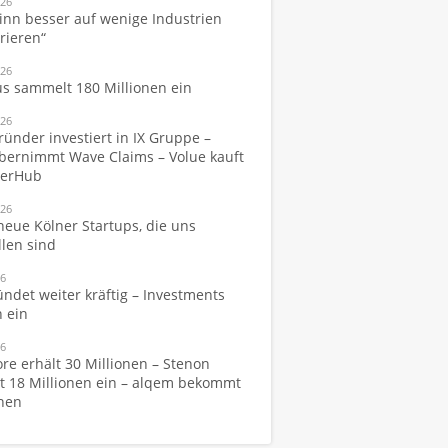
026
inn besser auf wenige Industrien
rieren“
026
s sammelt 180 Millionen ein
026
ünder investiert in IX Gruppe –
bernimmt Wave Claims – Volue kauft
werHub
026
neue Kölner Startups, die uns
llen sind
26
ündet weiter kräftig – Investments
 ein
26
re erhält 30 Millionen – Stenon
 18 Millionen ein – alqem bekommt
onen