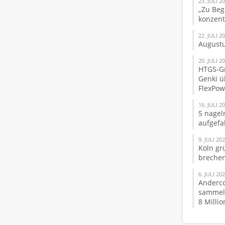
23. JULI 2
„Zu Beg
konzent
22. JULI 2
Augustu
20. JULI 2
HTGS-Gr
Genki ü
FlexPo
16. JULI 2
5 nagel
aufgefa
9. JULI 20
Köln gr
brechen
6. JULI 20
Anderco
sammelt
8 Milli