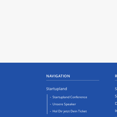
NAVIGATION
Startupland
S
S
Startupland Conference
D
Unsere Speaker
I
Hol Dir jetzt Dein Ticket