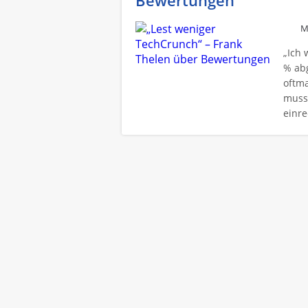
Bewertungen
M
„Ich 
% ab
oftma
muss
einre