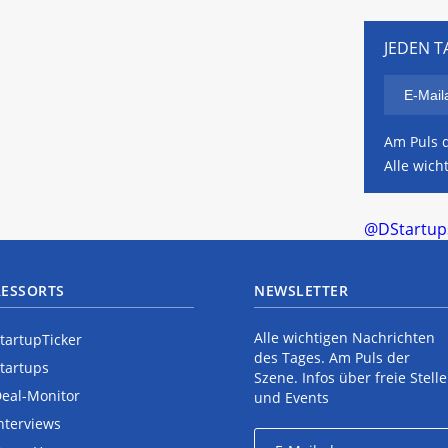
JEDEN T
Am Puls d
Alle wich
@DStartups
RESSORTS
NEWSLETTER
Alle wichtigen Nachrichten
tartupTicker
des Tages. Am Puls der
tartups
Szene. Infos über freie Stell
eal-Monitor
und Events
nterviews