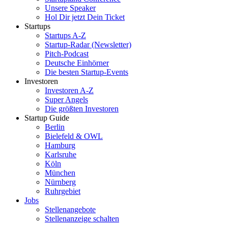
Unsere Speaker
Hol Dir jetzt Dein Ticket
Startups
Startups A-Z
Startup-Radar (Newsletter)
Pitch-Podcast
Deutsche Einhörner
Die besten Startup-Events
Investoren
Investoren A-Z
Super Angels
Die größten Investoren
Startup Guide
Berlin
Bielefeld & OWL
Hamburg
Karlsruhe
Köln
München
Nürnberg
Ruhrgebiet
Jobs
Stellenangebote
Stellenanzeige schalten