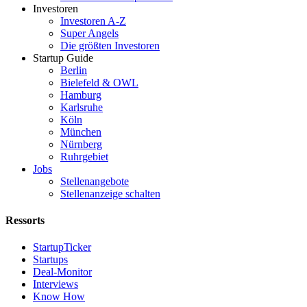
Investoren
Investoren A-Z
Super Angels
Die größten Investoren
Startup Guide
Berlin
Bielefeld & OWL
Hamburg
Karlsruhe
Köln
München
Nürnberg
Ruhrgebiet
Jobs
Stellenangebote
Stellenanzeige schalten
Ressorts
StartupTicker
Startups
Deal-Monitor
Interviews
Know How