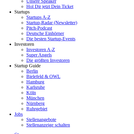
Unsere Speaker
Hol Dir jetzt Dein Ticket
Startups
Startups A-Z
Startup-Radar (Newsletter)
Pitch-Podcast
Deutsche Einhörner
Die besten Startup-Events
Investoren
Investoren A-Z
Super Angels
Die größten Investoren
Startup Guide
Berlin
Bielefeld & OWL
Hamburg
Karlsruhe
Köln
München
Nürnberg
Ruhrgebiet
Jobs
Stellenangebote
Stellenanzeige schalten