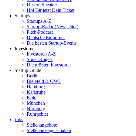
Unsere Speaker
Hol Dir jetzt Dein Ticket
Startups
Startups A-Z
Startup-Radar (Newsletter)
Pitch-Podcast
Deutsche Einhörner
Die besten Startup-Events
Investoren
Investoren A-Z
Super Angels
Die größten Investoren
Startup Guide
Berlin
Bielefeld & OWL
Hamburg
Karlsruhe
Köln
München
Nürnberg
Ruhrgebiet
Jobs
Stellenangebote
Stellenanzeige schalten