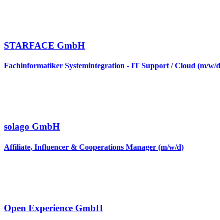
STARFACE GmbH
Fachinformatiker Systemintegration - IT Support / Cloud (m/w/d
solago GmbH
Affiliate, Influencer & Cooperations Manager (m/w/d)
Open Experience GmbH