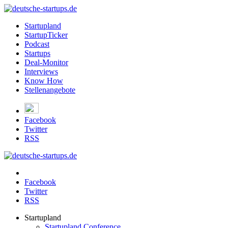
Startupland
StartupTicker
Podcast
Startups
Deal-Monitor
Interviews
Know How
Stellenangebote
Facebook
Twitter
RSS
Facebook
Twitter
RSS
Startupland
Startupland Conference