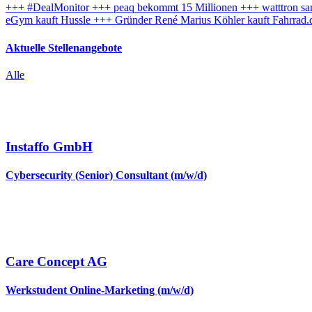
+++ #DealMonitor +++ peaq bekommt 15 Millionen +++ watttron samme
eGym kauft Hussle +++ Gründer René Marius Köhler kauft Fahrrad.
Aktuelle Stellenangebote
Alle
Instaffo GmbH
Cybersecurity (Senior) Consultant (m/w/d)
Care Concept AG
Werkstudent Online-Marketing (m/w/d)