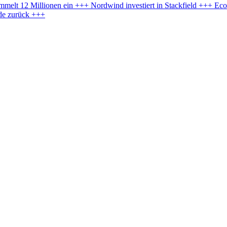
lt 12 Millionen ein +++ Nordwind investiert in Stackfield +++ Ecopl
de zurück +++