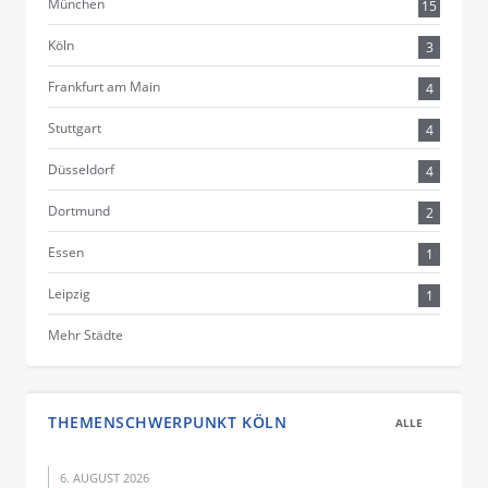
München
15
Köln
3
Frankfurt am Main
4
Stuttgart
4
Düsseldorf
4
Dortmund
2
Essen
1
Leipzig
1
Mehr Städte
THEMENSCHWERPUNKT KÖLN
ALLE
6. AUGUST 2026